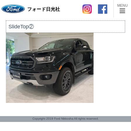
MENU
フォード日光社
SlideTop②
Copyright 2019 Ford Nikkosha All rights reserved.